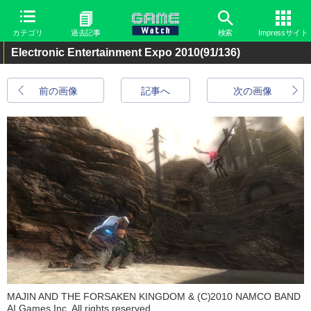
カテゴリ
過去記事
検索
Impressサイト
Electronic Entertainment Expo 2010
(91/136)
前の画像
記事へ
次の画像
MAJIN AND THE FORSAKEN KINGDOM & (C)2010 NAMCO BAND
AI Games Inc. All rights reserved.