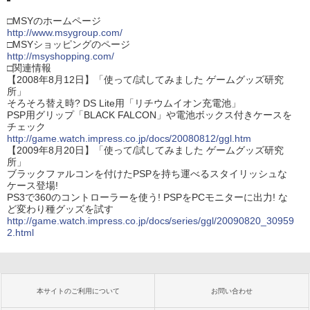
□MSYのホームページ
http://www.msygroup.com/
□MSYショッピングのページ
http://msyshopping.com/
□関連情報
【2008年8月12日】「使って/試してみました ゲームグッズ研究
所」
そろそろ替え時? DS Lite用「リチウムイオン充電池」
PSP用グリップ「BLACK FALCON」や電池ボックス付きケースを
チェック
http://game.watch.impress.co.jp/docs/20080812/ggl.htm
【2009年8月20日】「使って/試してみました ゲームグッズ研究
所」
ブラックファルコンを付けたPSPを持ち運べるスタイリッシュな
ケース登場!
PS3で360のコントローラーを使う! PSPをPCモニターに出力! な
ど変わり種グッズを試す
http://game.watch.impress.co.jp/docs/series/ggl/20090820_30959
2.html
本サイトのご利用について
お問い合わせ