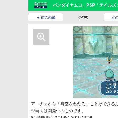
バンダイナムコ、PSP「テイルズ
(5/30)
前の画像
次
アーチェから「時空をわたる」ことができる
※画面は開発中のものです。
(C)藤島康介 (C)1994-2010 NBGI