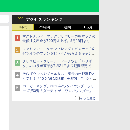
アクセスランキング
1時間
24時間
1週間
1カ月
マクドナルド、マックデリバリーの朝マックの
最低注文料金が500円値上げ。8月18日より
1,500円から受付
ファミマで「ポケモンフレンダ」ピカチュウ&
ゼラオラのフレンダピックがもらえるキャンペ
ーン開催！
クリスピー・クリーム・ドーナツと「ハリポ
タ」のコラボ商品が8月21日より期間限定で発
売
そらザウルスやギャルきち、団長の吉野家Tシ
組分け帽子ドーナツなど見た目も楽しい商品が
ャツも！「hololive Splash T-Party!」全Tシャツ
登場
ラインナップ公開＆オンライン販売開始
バーガーキング、2026年“ワンパウンダーシリ
ーズ”第3弾「ダーティ ザ・ワンパウンダー」を
8月7日発売
もっと見る
「特製ガーリックマヨソース」を使用した超大
型チーズバーガー