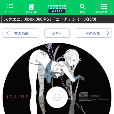
カテゴリ
過去記事
検索
Impressサイト
スクエニ、Xbox 360/PS3「ニーア」シリーズ
(5/8)
前の画像
記事へ
次の画像