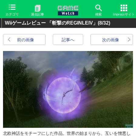
カテゴリ
過去記事
検索
Impressサイト
Wiiゲームレビュー 「斬撃のREGINLEIV」
(8/32)
前の画像
記事へ
次の画像
北欧神話をモチーフにした作品。世界の始まりから、互いを憎悪し