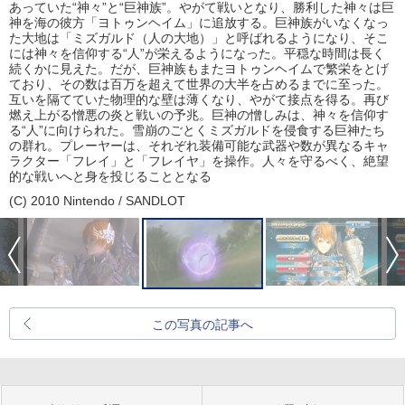
あっていた“神々”と“巨神族”。やがて戦いとなり、勝利した神々は巨
神を海の彼方「ヨトゥンヘイム」に追放する。巨神族がいなくなっ
た大地は「ミズガルド（人の大地）」と呼ばれるようになり、そこ
には神々を信仰する“人”が栄えるようになった。平穏な時間は長く
続くかに見えた。だが、巨神族もまたヨトゥンヘイムで繁栄をとげ
ており、その数は百万を超えて世界の大半を占めるまでに至った。
互いを隔てていた物理的な壁は薄くなり、やがて接点を得る。再び
燃え上がる憎悪の炎と戦いの予兆。巨神の憎しみは、神々を信仰す
る“人”に向けられた。雪崩のごとくミズガルドを侵食する巨神たち
の群れ。プレーヤーは、それぞれ装備可能な武器や数が異なるキャ
ラクター「フレイ」と「フレイヤ」を操作。人々を守るべく、絶望
的な戦いへと身を投じることとなる
(C) 2010 Nintendo / SANDLOT
この写真の記事へ