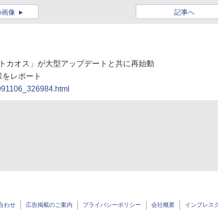
の画像
記事へ
N「ラストカオス」が大型アップデートと共に再始動
様をレポート
0091106_326984.html
合わせ
広告掲載のご案内
プライバシーポリシー
会社概要
インプレス