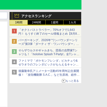
アクセスランキング
1時間
24時間
1週間
1カ月
「オクトパストラベラー」70%オフで1,643
円！ もうすぐ終了のセール情報まとめ【8月8日
更新】
バーガーキング、2026年“ワンパウンダーシリ
ニンテンドーeショップでは「大神 絶景版」が
ーズ”第3弾「ダーティ ザ・ワンパウンダー」を
67%オフで990円
8月7日発売
そらザウルスやギャルきち、団長の吉野家Tシ
「特製ガーリックマヨソース」を使用した超大
ャツも！「hololive Splash T-Party!」全Tシャツ
型チーズバーガー
ラインナップ公開＆オンライン販売開始
ファミマで「ポケモンフレンダ」ピカチュウ&
ゼラオラのフレンダピックがもらえるキャンペ
ーン開催！
後藤隆幸氏アニメーター活動45年周年記念展開
催！ 「攻殻機動隊 S.A.C.」など生原画、総作画
監督修正が展示
もっと見る