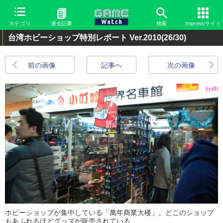
カテゴリ
過去記事
検索
Impressサイト
台湾ホビーショップ特別レポート Ver.2010
(26/30)
前の画像
記事へ
次の画像
ホビーショップが集中している「萬年商業大楼」。どこのショップ
もあふれるほどグッズが販売されている