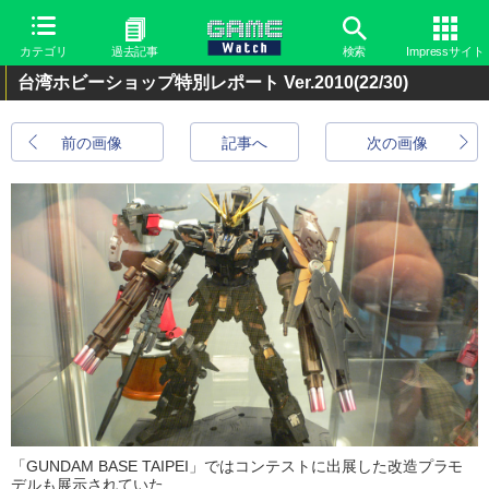
カテゴリ
過去記事
検索
Impressサイト
台湾ホビーショップ特別レポート Ver.2010
(22/30)
前の画像
記事へ
次の画像
「GUNDAM BASE TAIPEI」ではコンテストに出展した改造プラモ
デルも展示されていた