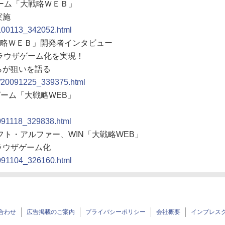
ザゲーム「大戦略ＷＥＢ」
実施
0100113_342052.html
N「大戦略ＷＥＢ」開発者インタビュー
ラウザゲーム化を実現！
らが狙いを語る
ew/20091225_339375.html
ザゲーム「大戦略WEB」
0091118_329838.html
ムソフト・アルファー、WIN「大戦略WEB」
ラウザゲーム化
0091104_326160.html
合わせ
広告掲載のご案内
プライバシーポリシー
会社概要
インプレス