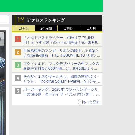
アクセスランキング
1時間
24時間
1週間
1カ月
「オクトパストラベラー」70%オフで1,643
円！ もうすぐ終了のセール情報まとめ【8月8日
更新】
手塚治虫氏のマンガ「リボンの騎士」を原案と
ニンテンドーeショップでは「大神 絶景版」が
するNetflix映画「THE RIBBON HERO リボンヒ
67%オフで990円
ーロー」本日配信開始
マクドナルド、マックデリバリーの朝マックの
最低注文料金が500円値上げ。8月18日より
1,500円から受付
そらザウルスやギャルきち、団長の吉野家Tシ
ャツも！「hololive Splash T-Party!」全Tシャツ
ラインナップ公開＆オンライン販売開始
バーガーキング、2026年“ワンパウンダーシリ
ーズ”第3弾「ダーティ ザ・ワンパウンダー」を
8月7日発売
もっと見る
「特製ガーリックマヨソース」を使用した超大
型チーズバーガー