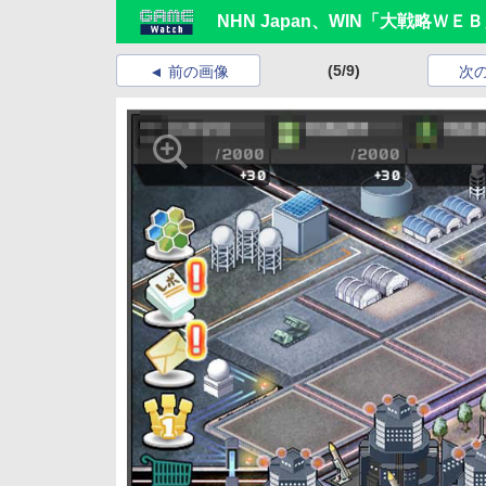
NHN Japan、WIN「大戦略ＷＥ
(5/9)
前の画像
次