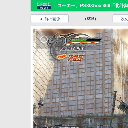
コーエー、PS3/Xbox 360「北斗
(8/16)
前の画像
次