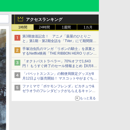
アクセスランキング
1時間
24時間
1週間
1カ月
第3期放送記念！ アニメ「薬屋のひとりご
と」第1期・第2期全話を「TVer」にて期間限定
で順次無料配信開始
手塚治虫氏のマンガ「リボンの騎士」を原案と
するNetflix映画「THE RIBBON HERO リボンヒ
ーロー」本日配信開始
「オクトパストラベラー」70%オフで1,643
円！ もうすぐ終了のセール情報まとめ【8月8日
更新】
「パペットスンスン」の郵便局限定グッズが8
ニンテンドーeショップでは「大神 絶景版」が
月12日より販売開始！ マスコットやがまぐち、
67%オフで990円
レターセットなどが登場
ファミマで「ポケモンフレンダ」ピカチュウ&
ゼラオラのフレンダピックがもらえるキャンペ
ーン開催！
もっと見る