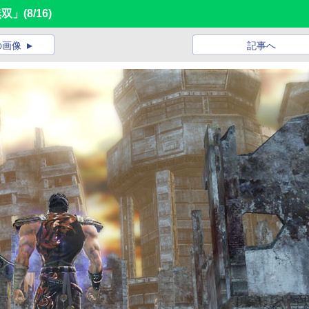
無双」
(8/16)
の画像
記事へ