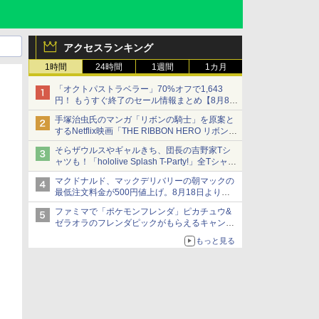
アクセスランキング
1時間
24時間
1週間
1カ月
「オクトパストラベラー」70%オフで1,643
円！ もうすぐ終了のセール情報まとめ【8月8日
更新】
手塚治虫氏のマンガ「リボンの騎士」を原案と
ニンテンドーeショップでは「大神 絶景版」が
するNetflix映画「THE RIBBON HERO リボンヒ
67%オフで990円
ーロー」本日配信開始
そらザウルスやギャルきち、団長の吉野家Tシ
ャツも！「hololive Splash T-Party!」全Tシャツ
ラインナップ公開＆オンライン販売開始
マクドナルド、マックデリバリーの朝マックの
最低注文料金が500円値上げ。8月18日より
1,500円から受付
ファミマで「ポケモンフレンダ」ピカチュウ&
ゼラオラのフレンダピックがもらえるキャンペ
ーン開催！
もっと見る