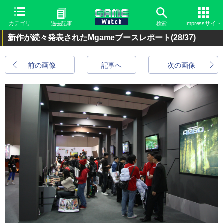
カテゴリ
過去記事
検索
Impressサイト
新作が続々発表されたMgameブースレポート
(28/37)
前の画像
記事へ
次の画像