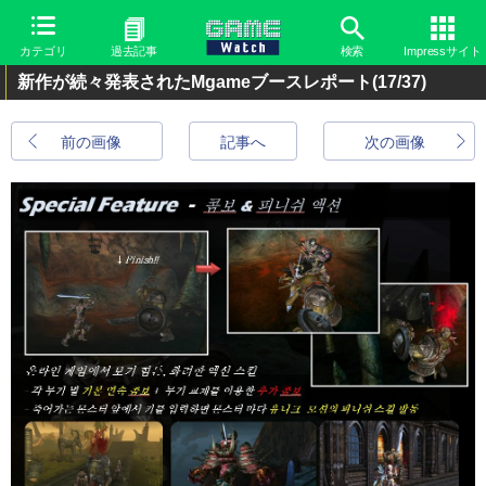
カテゴリ
過去記事
検索
Impressサイト
新作が続々発表されたMgameブースレポート
(17/37)
前の画像
記事へ
次の画像