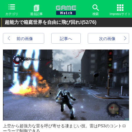
カテゴリ
過去記事
検索
Impressサイト
超能力で箱庭世界を自由に飛び回れ!
(52/76)
前の画像
記事へ
次の画像
上空から超強力な雷を呼び寄せる凄まじい技。雷はPS3のコントロ
ーラーで制御できる