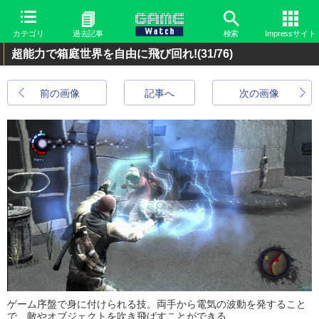
カテゴリ
過去記事
検索
Impressサイト
超能力で箱庭世界を自由に飛び回れ!
(31/76)
前の画像
記事へ
次の画像
ゲーム序盤で身に付けられる技。両手から電気の波動を発すること
で、敵やオブジェクトを吹き飛ばすことができる