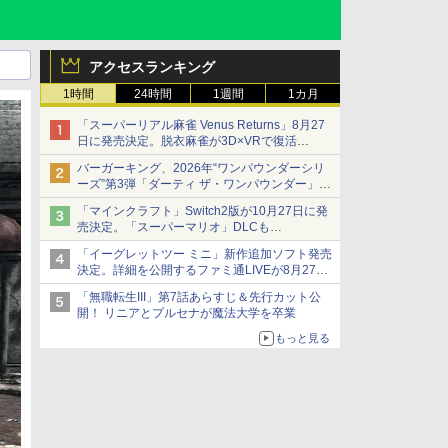
アクセスランキング
1時間
24時間
1週間
1カ月
「スーパーリアル麻雀 Venus Returns」8月27
日に発売決定。脱衣麻雀が3D×VRで復活
発売から2週間は20%オフになるセールが実施
バーガーキング、2026年“ワンパウンダーシリ
ーズ”第3弾「ダーティ ザ・ワンパウンダー」を
8月7日発売
「マインクラフト」Switch2版が10月27日に発
「特製ガーリックマヨソース」を使用した超大
売決定。「スーパーマリオ」DLCも
型チーズバーガー
Switch版からのアップグレードも可能に
「イーグレットツー ミニ」新作追加ソフト発売
決定。詳細を公開するファミ通LIVEが8月27日
20時から配信
「無職転生III」第7話あらすじ＆先行カット公
シリーズ累計100タイトルへ
開！ リニアとプルセナが魔法大学を卒業
もっと見る