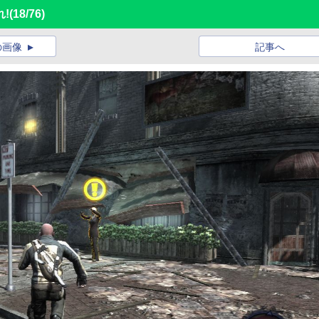
!
(18/76)
の画像
記事へ