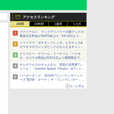
アクセスランキング
1時間
24時間
1週間
1カ月
マクドナルド、マックデリバリーの朝マックの
最低注文料金が500円値上げ。8月18日より
1,500円から受付
ファミマで「ポケモンフレンダ」ピカチュウ&
ゼラオラのフレンダピックがもらえるキャンペ
ーン開催！
クリスピー・クリーム・ドーナツと「ハリポ
タ」のコラボ商品が8月21日より期間限定で発
売
そらザウルスやギャルきち、団長の吉野家Tシ
組分け帽子ドーナツなど見た目も楽しい商品が
ャツも！「hololive Splash T-Party!」全Tシャツ
登場
ラインナップ公開＆オンライン販売開始
バーガーキング、2026年“ワンパウンダーシリ
ーズ”第3弾「ダーティ ザ・ワンパウンダー」を
8月7日発売
もっと見る
「特製ガーリックマヨソース」を使用した超大
型チーズバーガー