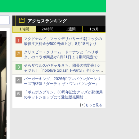
アクセスランキング
1時間
24時間
1週間
1カ月
マクドナルド、マックデリバリーの朝マックの
最低注文料金が500円値上げ。8月18日より
1,500円から受付
クリスピー・クリーム・ドーナツと「ハリポ
タ」のコラボ商品が8月21日より期間限定で発
売
そらザウルスやギャルきち、団長の吉野家Tシ
組分け帽子ドーナツなど見た目も楽しい商品が
ャツも！「hololive Splash T-Party!」全Tシャツ
登場
ラインナップ公開＆オンライン販売開始
バーガーキング、2026年“ワンパウンダーシリ
ーズ”第3弾「ダーティ ザ・ワンパウンダー」を
8月7日発売
「ポムポムプリン」30周年記念グッズが郵便局
「特製ガーリックマヨソース」を使用した超大
のネットショップにて受注販売開始
型チーズバーガー
「おもちもちもちクッション」など今年だけの
もっと見る
限定商品が登場