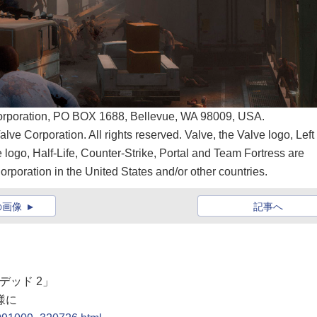
on, PO BOX 1688, Bellevue, WA 98009, USA.
orporation. All rights reserved. Valve, the Valve logo, Left
 logo, Half-Life, Counter-Strike, Portal and Team Fortress are
rporation in the United States and/or other countries.
の画像
記事へ
 デッド 2」
様に