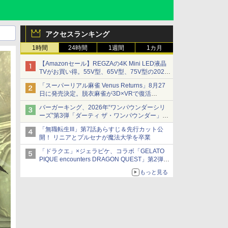
アクセスランキング
1時間
24時間
1週間
1カ月
【Amazonセール】REGZAの4K Mini LED液晶
TVがお買い得。55V型、65V型、75V型の2026
年モデルがラインナップ
「スーパーリアル麻雀 Venus Returns」8月27
日に発売決定。脱衣麻雀が3D×VRで復活
発売から2週間は20%オフになるセールが実施
バーガーキング、2026年“ワンパウンダーシリ
ーズ”第3弾「ダーティ ザ・ワンパウンダー」を
8月7日発売
「無職転生III」第7話あらすじ＆先行カット公
「特製ガーリックマヨソース」を使用した超大
開！ リニアとプルセナが魔法大学を卒業
型チーズバーガー
「ドラクエ」×ジェラピケ、コラボ「GELATO
PIQUE encounters DRAGON QUEST」第2弾が
本日発売
もっと見る
アイスカップに入ったスライムやわたぼう、ベ
ビーサタンなどがオリジナルアートで登場