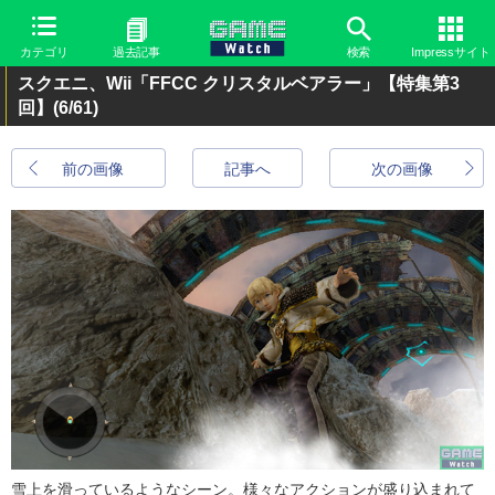
カテゴリ
過去記事
検索
Impressサイト
スクエニ、Wii「FFCC クリスタルベアラー」【特集第3
回】
(6/61)
前の画像
記事へ
次の画像
雪上を滑っているようなシーン。様々なアクションが盛り込まれて