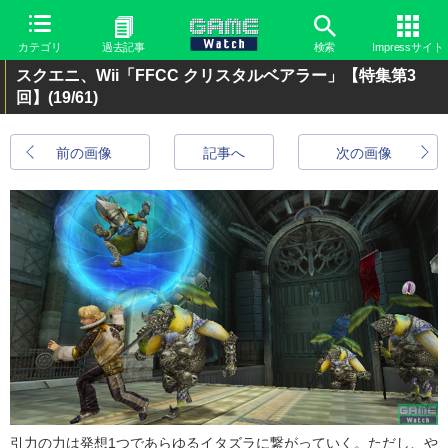
カテゴリ
過去記事
検索
Impressサイト
スクエニ、Wii「FFCC クリスタルベアラー」【特集第3
回】
(19/61)
前の画像
記事へ
次の画像
引力の力は発想1つであらゆるイタズラに繋がっていく。ただし、や