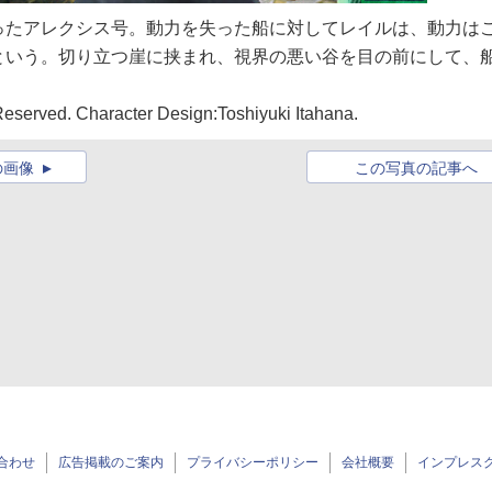
ったアレクシス号。動力を失った船に対してレイルは、動力は
という。切り立つ崖に挟まれ、視界の悪い谷を目の前にして、
served. Character Design:Toshiyuki Itahana.
の画像
この写真の記事へ
合わせ
広告掲載のご案内
プライバシーポリシー
会社概要
インプレス