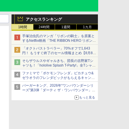
アクセスランキング
1時間
24時間
1週間
1カ月
手塚治虫氏のマンガ「リボンの騎士」を原案と
するNetflix映画「THE RIBBON HERO リボンヒ
ーロー」本日配信開始
「オクトパストラベラー」70%オフで1,643
円！ もうすぐ終了のセール情報まとめ【8月8日
更新】
そらザウルスやギャルきち、団長の吉野家Tシ
ニンテンドーeショップでは「大神 絶景版」が
ャツも！「hololive Splash T-Party!」全Tシャツ
67%オフで990円
ラインナップ公開＆オンライン販売開始
ファミマで「ポケモンフレンダ」ピカチュウ&
ゼラオラのフレンダピックがもらえるキャンペ
ーン開催！
バーガーキング、2026年“ワンパウンダーシリ
ーズ”第3弾「ダーティ ザ・ワンパウンダー」を
8月7日発売
もっと見る
「特製ガーリックマヨソース」を使用した超大
型チーズバーガー