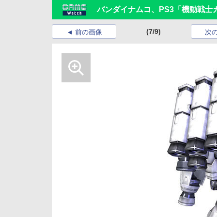
バンダイナムコ、PS3「機動戦士
(7/9)
前の画像
次