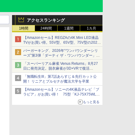
アクセスランキング
1時間
24時間
1週間
1カ月
【Amazonセール】REGZAの4K Mini LED液晶
TVがお買い得。55V型、65V型、75V型の2026
年モデルがラインナップ
バーガーキング、2026年“ワンパウンダーシリ
ーズ”第3弾「ダーティ ザ・ワンパウンダー」を
8月7日発売
「スーパーリアル麻雀 Venus Returns」8月27
「特製ガーリックマヨソース」を使用した超大
日に発売決定。脱衣麻雀が3D×VRで復活
型チーズバーガー
発売から2週間は20%オフになるセールが実施
「無職転生III」第7話あらすじ＆先行カット公
開！ リニアとプルセナが魔法大学を卒業
【Amazonセール】ソニーの4K液晶テレビ「ブ
ラビア」がお買い得！ 75型「KJ-75X75WL」
などラインナップ
もっと見る