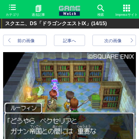
カテゴリ
過去記事
検索
Impressサイト
スクエニ、DS「ドラゴンクエストIX」
(14/15)
前の画像
記事へ
次の画像