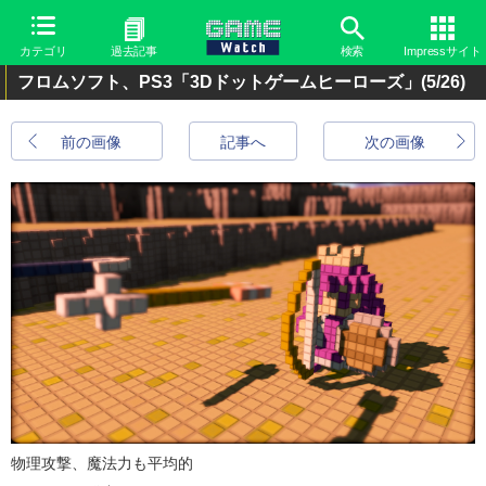
カテゴリ
過去記事
検索
Impressサイト
フロムソフト、PS3「3Dドットゲームヒーローズ」
(5/26)
前の画像
記事へ
次の画像
物理攻撃、魔法力も平均的