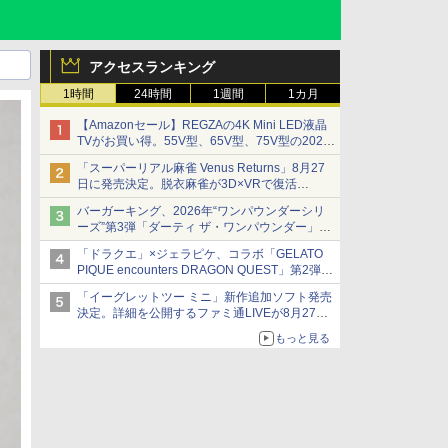
アクセスランキング
1時間
24時間
1週間
1カ月
【Amazonセール】REGZAの4K Mini LED液晶
TVがお買い得。55V型、65V型、75V型の2026
年モデルがラインナップ
「スーパーリアル麻雀 Venus Returns」8月27
日に発売決定。脱衣麻雀が3D×VRで復活
発売から2週間は20%オフになるセールが実施
バーガーキング、2026年“ワンパウンダーシリ
ーズ”第3弾「ダーティ ザ・ワンパウンダー」を
8月7日発売
「ドラクエ」×ジェラピケ、コラボ「GELATO
「特製ガーリックマヨソース」を使用した超大
PIQUE encounters DRAGON QUEST」第2弾が
型チーズバーガー
本日発売
「イーグレットツー ミニ」新作追加ソフト発売
アイスカップに入ったスライムやわたぼう、ベ
決定。詳細を公開するファミ通LIVEが8月27日
ビーサタンなどがオリジナルアートで登場
20時から配信
もっと見る
シリーズ累計100タイトルへ