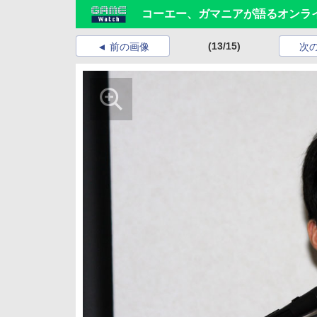
コーエー、ガマニアが語るオンラ
(13/15)
前の画像
次