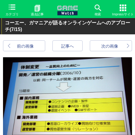
カテゴリ
過去記事
検索
Impressサイト
コーエー、ガマニアが語るオンラインゲームへのアプロー
チ
(7/15)
前の画像
記事へ
次の画像