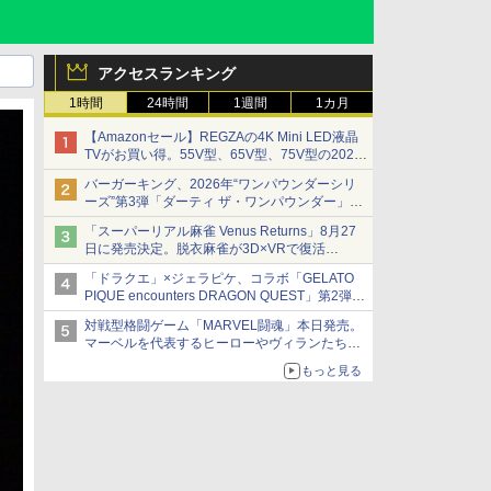
アクセスランキング
1時間
24時間
1週間
1カ月
【Amazonセール】REGZAの4K Mini LED液晶
TVがお買い得。55V型、65V型、75V型の2026
年モデルがラインナップ
バーガーキング、2026年“ワンパウンダーシリ
ーズ”第3弾「ダーティ ザ・ワンパウンダー」を
8月7日発売
「スーパーリアル麻雀 Venus Returns」8月27
「特製ガーリックマヨソース」を使用した超大
日に発売決定。脱衣麻雀が3D×VRで復活
型チーズバーガー
発売から2週間は20%オフになるセールが実施
「ドラクエ」×ジェラピケ、コラボ「GELATO
PIQUE encounters DRAGON QUEST」第2弾が
本日発売
対戦型格闘ゲーム「MARVEL闘魂」本日発売。
アイスカップに入ったスライムやわたぼう、ベ
マーベルを代表するヒーローやヴィランたちが
ビーサタンなどがオリジナルアートで登場
登場
もっと見る
「GUILTY GEAR」などの格ゲーを手掛けるア
ークシステムワークスが開発