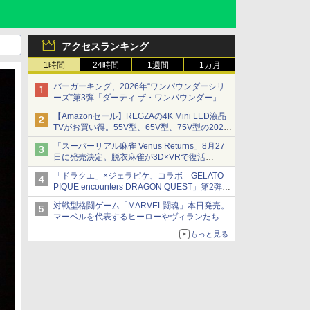
アクセスランキング
1時間
24時間
1週間
1カ月
バーガーキング、2026年“ワンパウンダーシリ
ーズ”第3弾「ダーティ ザ・ワンパウンダー」を
8月7日発売
【Amazonセール】REGZAの4K Mini LED液晶
「特製ガーリックマヨソース」を使用した超大
TVがお買い得。55V型、65V型、75V型の2026
型チーズバーガー
年モデルがラインナップ
「スーパーリアル麻雀 Venus Returns」8月27
日に発売決定。脱衣麻雀が3D×VRで復活
発売から2週間は20%オフになるセールが実施
「ドラクエ」×ジェラピケ、コラボ「GELATO
PIQUE encounters DRAGON QUEST」第2弾が
本日発売
対戦型格闘ゲーム「MARVEL闘魂」本日発売。
アイスカップに入ったスライムやわたぼう、ベ
マーベルを代表するヒーローやヴィランたちが
ビーサタンなどがオリジナルアートで登場
登場
もっと見る
「GUILTY GEAR」などの格ゲーを手掛けるア
ークシステムワークスが開発