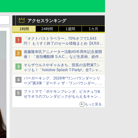
アクセスランキング
1時間
24時間
1週間
1カ月
「オクトパストラベラー」70%オフで1,643
円！ もうすぐ終了のセール情報まとめ【8月8日
更新】
後藤隆幸氏アニメーター活動45年周年記念展開
ニンテンドーeショップでは「大神 絶景版」が
催！ 「攻殻機動隊 S.A.C.」など生原画、総作画
67%オフで990円
監督修正が展示
そらザウルスやギャルきち、団長の吉野家Tシ
ャツも！「hololive Splash T-Party!」全Tシャツ
ラインナップ公開＆オンライン販売開始
バーガーキング、2026年“ワンパウンダーシリ
ーズ”第3弾「ダーティ ザ・ワンパウンダー」を
8月7日発売
ファミマで「ポケモンフレンダ」ピカチュウ&
「特製ガーリックマヨソース」を使用した超大
ゼラオラのフレンダピックがもらえるキャンペ
型チーズバーガー
ーン開催！
もっと見る