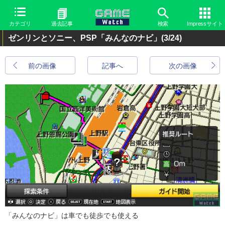
カテゴリ
過去記事
検索
Impressサイト
ゼンリンとソニー、PSP「みんなのナビ」
(3/24)
前の画像
記事へ
次の画像
「みんなのナビ」は車でも徒歩でも使える