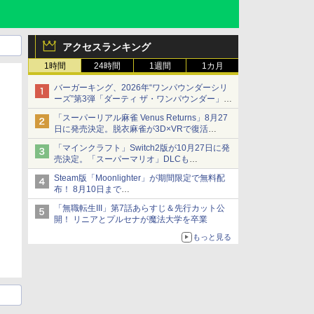
アクセスランキング
1時間
24時間
1週間
1カ月
バーガーキング、2026年“ワンパウンダーシリ
ーズ”第3弾「ダーティ ザ・ワンパウンダー」を
8月7日発売
「スーパーリアル麻雀 Venus Returns」8月27
「特製ガーリックマヨソース」を使用した超大
日に発売決定。脱衣麻雀が3D×VRで復活
型チーズバーガー
発売から2週間は20%オフになるセールが実施
「マインクラフト」Switch2版が10月27日に発
売決定。「スーパーマリオ」DLCも
Switch版からのアップグレードも可能に
Steam版「Moonlighter」が期間限定で無料配
布！ 8月10日まで
続編「Moonlighter 2」の発売は9月2日に決定
「無職転生III」第7話あらすじ＆先行カット公
開！ リニアとプルセナが魔法大学を卒業
もっと見る