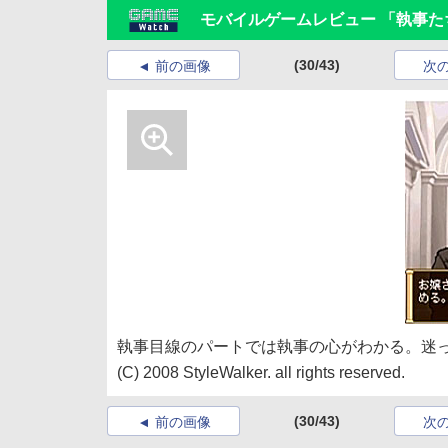
モバイルゲームレビュー 「執事た
(30/43)
前の画像
次
執事目線のパートでは執事の心がわかる。迷
(C) 2008 StyleWalker. all rights reserved.
(30/43)
前の画像
次