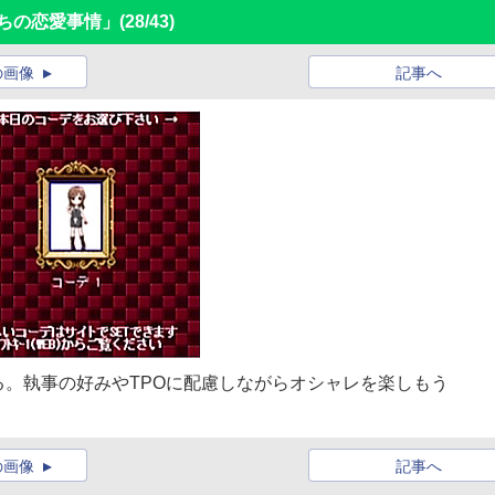
ちの恋愛事情」
(28/43)
の画像
記事へ
。執事の好みやTPOに配慮しながらオシャレを楽しもう
の画像
記事へ