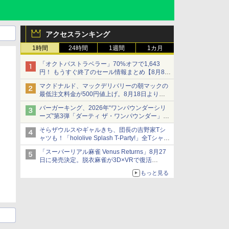
アクセスランキング
1時間
24時間
1週間
1カ月
「オクトパストラベラー」70%オフで1,643
円！ もうすぐ終了のセール情報まとめ【8月8日
更新】
マクドナルド、マックデリバリーの朝マックの
ニンテンドーeショップでは「大神 絶景版」が
最低注文料金が500円値上げ。8月18日より
67%オフで990円
1,500円から受付
バーガーキング、2026年“ワンパウンダーシリ
ーズ”第3弾「ダーティ ザ・ワンパウンダー」を
8月7日発売
そらザウルスやギャルきち、団長の吉野家Tシ
「特製ガーリックマヨソース」を使用した超大
ャツも！「hololive Splash T-Party!」全Tシャツ
型チーズバーガー
ラインナップ公開＆オンライン販売開始
「スーパーリアル麻雀 Venus Returns」8月27
日に発売決定。脱衣麻雀が3D×VRで復活
発売から2週間は20%オフになるセールが実施
もっと見る