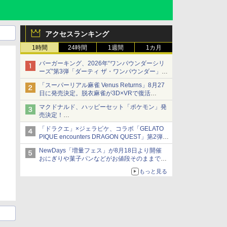
アクセスランキング
1時間
24時間
1週間
1カ月
バーガーキング、2026年“ワンパウンダーシリ
ーズ”第3弾「ダーティ ザ・ワンパウンダー」を
8月7日発売
「スーパーリアル麻雀 Venus Returns」8月27
「特製ガーリックマヨソース」を使用した超大
日に発売決定。脱衣麻雀が3D×VRで復活
型チーズバーガー
発売から2週間は20%オフになるセールが実施
マクドナルド、ハッピーセット「ポケモン」発
売決定！
ポケモン30周年記念で30匹が大集合
「ドラクエ」×ジェラピケ、コラボ「GELATO
PIQUE encounters DRAGON QUEST」第2弾が
本日発売
NewDays「増量フェス」が8月18日より開催
アイスカップに入ったスライムやわたぼう、ベ
おにぎりや菓子パンなどがお値段そのままで最
ビーサタンなどがオリジナルアートで登場
大50%増量！
もっと見る