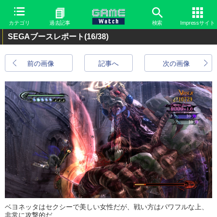
カテゴリ
過去記事
検索
Impressサイト
SEGAブースレポート
(16/38)
前の画像
記事へ
次の画像
ベヨネッタはセクシーで美しい女性だが、戦い方はパワフルな上、
非常に攻撃的だ