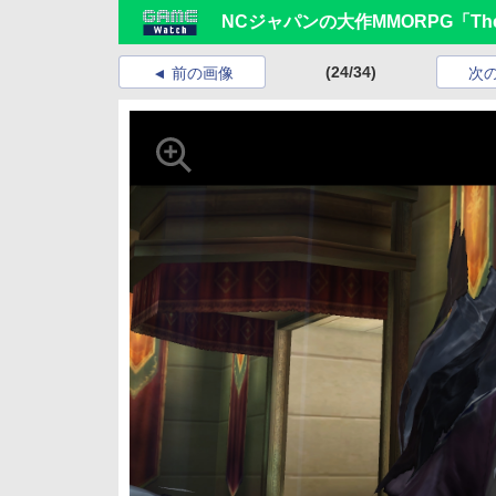
NCジャパンの大作MMORPG「The 
(24/34)
前の画像
次