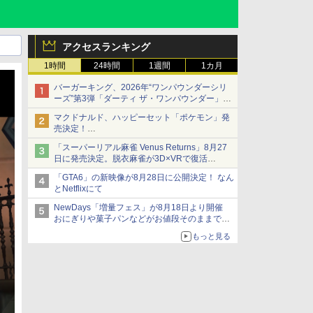
アクセスランキング
1時間
24時間
1週間
1カ月
バーガーキング、2026年“ワンパウンダーシリ
ーズ”第3弾「ダーティ ザ・ワンパウンダー」を
8月7日発売
マクドナルド、ハッピーセット「ポケモン」発
「特製ガーリックマヨソース」を使用した超大
売決定！
型チーズバーガー
ポケモン30周年記念で30匹が大集合
「スーパーリアル麻雀 Venus Returns」8月27
日に発売決定。脱衣麻雀が3D×VRで復活
発売から2週間は20%オフになるセールが実施
「GTA6」の新映像が8月28日に公開決定！ なん
とNetflixにて
NewDays「増量フェス」が8月18日より開催
おにぎりや菓子パンなどがお値段そのままで最
大50%増量！
もっと見る