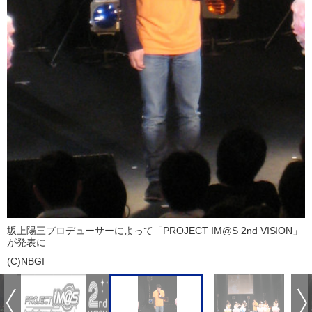
坂上陽三プロデューサーによって「PROJECT IM@S 2nd VISION」
が発表に
(C)NBGI