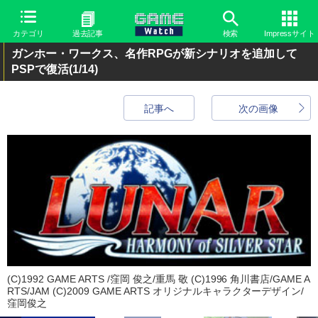
カテゴリ
過去記事
検索
Impressサイト
ガンホー・ワークス、名作RPGが新シナリオを追加して
PSPで復活
(1/14)
記事へ
次の画像
(C)1992 GAME ARTS /窪岡 俊之/重馬 敬 (C)1996 角川書店/GAME A
RTS/JAM (C)2009 GAME ARTS オリジナルキャラクターデザイン/
窪岡俊之