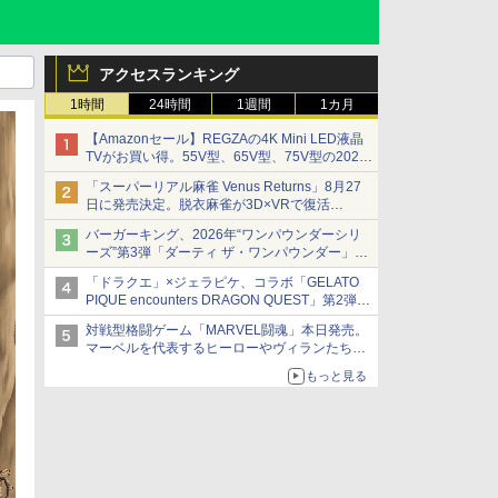
アクセスランキング
1時間
24時間
1週間
1カ月
【Amazonセール】REGZAの4K Mini LED液晶
TVがお買い得。55V型、65V型、75V型の2026
年モデルがラインナップ
「スーパーリアル麻雀 Venus Returns」8月27
日に発売決定。脱衣麻雀が3D×VRで復活
発売から2週間は20%オフになるセールが実施
バーガーキング、2026年“ワンパウンダーシリ
ーズ”第3弾「ダーティ ザ・ワンパウンダー」を
8月7日発売
「ドラクエ」×ジェラピケ、コラボ「GELATO
「特製ガーリックマヨソース」を使用した超大
PIQUE encounters DRAGON QUEST」第2弾が
型チーズバーガー
本日発売
対戦型格闘ゲーム「MARVEL闘魂」本日発売。
アイスカップに入ったスライムやわたぼう、ベ
マーベルを代表するヒーローやヴィランたちが
ビーサタンなどがオリジナルアートで登場
登場
もっと見る
「GUILTY GEAR」などの格ゲーを手掛けるア
ークシステムワークスが開発