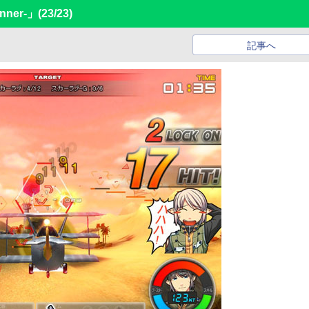
nner-」
(23/23)
記事へ