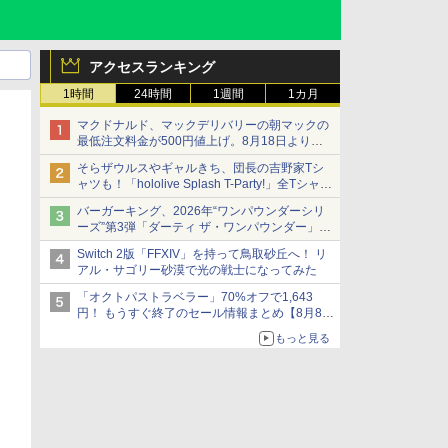
アクセスランキング
1時間
24時間
1週間
1カ月
マクドナルド、マックデリバリーの朝マックの
最低注文料金が500円値上げ。8月18日より
1,500円から受付
そらザウルスやギャルきち、団長の吉野家Tシ
ャツも！「hololive Splash T-Party!」全Tシャツ
ラインナップ公開＆オンライン販売開始
バーガーキング、2026年“ワンパウンダーシリ
ーズ”第3弾「ダーティ ザ・ワンパウンダー」を
8月7日発売
Switch 2版「FFXIV」を持って鳥取砂丘へ！ リ
「特製ガーリックマヨソース」を使用した超大
アル・サゴリー砂漠で光の戦士になってみた
型チーズバーガー
「オクトパストラベラー」70%オフで1,643
円！ もうすぐ終了のセール情報まとめ【8月8日
更新】
もっと見る
ニンテンドーeショップでは「大神 絶景版」が
67%オフで990円