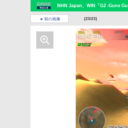
NHN Japan、WIN「G2 -Guns Gu
(23/23)
前の画像