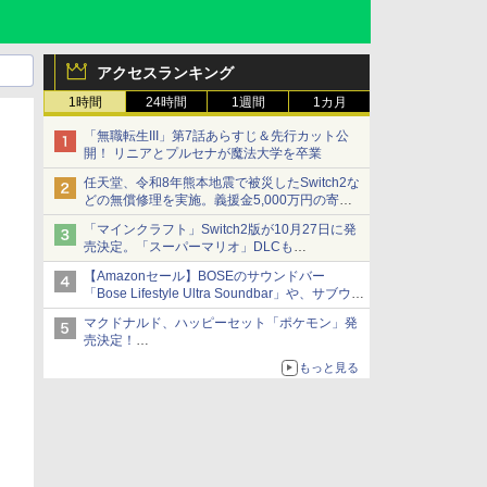
アクセスランキング
1時間
24時間
1週間
1カ月
「無職転生III」第7話あらすじ＆先行カット公
開！ リニアとプルセナが魔法大学を卒業
任天堂、令和8年熊本地震で被災したSwitch2な
どの無償修理を実施。義援金5,000万円の寄付
も発表
「マインクラフト」Switch2版が10月27日に発
売決定。「スーパーマリオ」DLCも
Switch版からのアップグレードも可能に
【Amazonセール】BOSEのサウンドバー
「Bose Lifestyle Ultra Soundbar」や、サブウー
ファー「Bose Lifestyle Ultra Subwoofer」など
マクドナルド、ハッピーセット「ポケモン」発
お買い得！
売決定！
ポケモン30周年記念で30匹が大集合
もっと見る