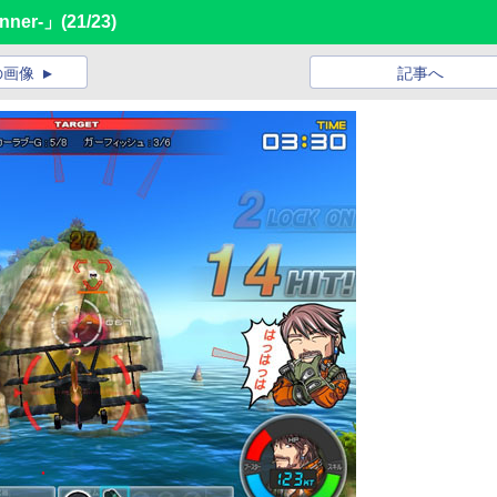
nner-」
(21/23)
の画像
記事へ