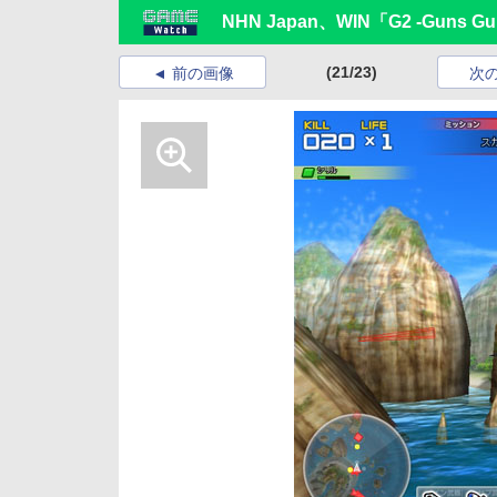
NHN Japan、WIN「G2 -Guns Gu
(21/23)
前の画像
次