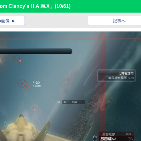
 Clancy's H.A.W.X」
(10/61)
の画像
記事へ