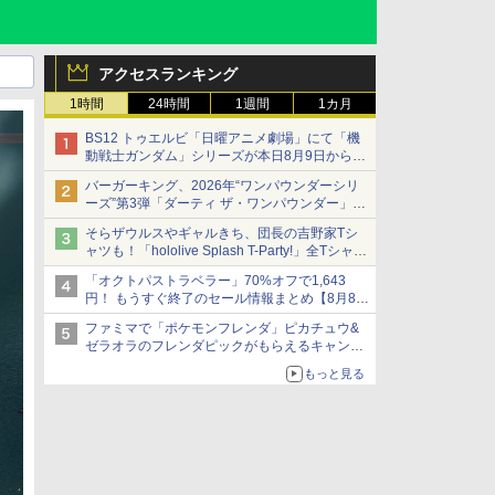
アクセスランキング
1時間
24時間
1週間
1カ月
BS12 トゥエルビ「日曜アニメ劇場」にて「機
動戦士ガンダム」シリーズが本日8月9日から8
週連続で放送
バーガーキング、2026年“ワンパウンダーシリ
初回は「機動戦士ガンダム【HDリマスター
ーズ”第3弾「ダーティ ザ・ワンパウンダー」を
版】」
8月7日発売
そらザウルスやギャルきち、団長の吉野家Tシ
「特製ガーリックマヨソース」を使用した超大
ャツも！「hololive Splash T-Party!」全Tシャツ
型チーズバーガー
ラインナップ公開＆オンライン販売開始
「オクトパストラベラー」70%オフで1,643
円！ もうすぐ終了のセール情報まとめ【8月8日
更新】
ファミマで「ポケモンフレンダ」ピカチュウ&
ニンテンドーeショップでは「大神 絶景版」が
ゼラオラのフレンダピックがもらえるキャンペ
67%オフで990円
ーン開催！
もっと見る