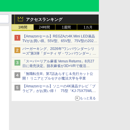
アクセスランキング
1時間
24時間
1週間
1カ月
【Amazonセール】REGZAの4K Mini LED液晶
TVがお買い得。55V型、65V型、75V型の2026
年モデルがラインナップ
バーガーキング、2026年“ワンパウンダーシリ
ーズ”第3弾「ダーティ ザ・ワンパウンダー」を
8月7日発売
「スーパーリアル麻雀 Venus Returns」8月27
「特製ガーリックマヨソース」を使用した超大
日に発売決定。脱衣麻雀が3D×VRで復活
型チーズバーガー
発売から2週間は20%オフになるセールが実施
「無職転生III」第7話あらすじ＆先行カット公
開！ リニアとプルセナが魔法大学を卒業
【Amazonセール】ソニーの4K液晶テレビ「ブ
ラビア」がお買い得！ 75型「KJ-75X75WL」
などラインナップ
もっと見る