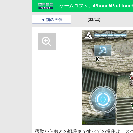
ゲームロフト、iPhone/iPod t
(11/11)
前の画像
移動から敵との戦闘まですべての操作は、ス