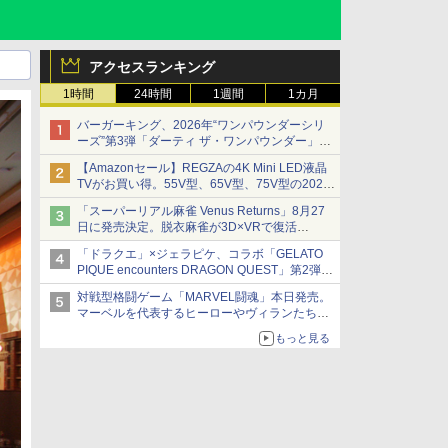
アクセスランキング
1時間
24時間
1週間
1カ月
バーガーキング、2026年“ワンパウンダーシリ
ーズ”第3弾「ダーティ ザ・ワンパウンダー」を
8月7日発売
【Amazonセール】REGZAの4K Mini LED液晶
「特製ガーリックマヨソース」を使用した超大
TVがお買い得。55V型、65V型、75V型の2026
型チーズバーガー
年モデルがラインナップ
「スーパーリアル麻雀 Venus Returns」8月27
日に発売決定。脱衣麻雀が3D×VRで復活
発売から2週間は20%オフになるセールが実施
「ドラクエ」×ジェラピケ、コラボ「GELATO
PIQUE encounters DRAGON QUEST」第2弾が
本日発売
対戦型格闘ゲーム「MARVEL闘魂」本日発売。
アイスカップに入ったスライムやわたぼう、ベ
マーベルを代表するヒーローやヴィランたちが
ビーサタンなどがオリジナルアートで登場
登場
もっと見る
「GUILTY GEAR」などの格ゲーを手掛けるア
ークシステムワークスが開発