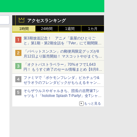
アクセスランキング
1時間
24時間
1週間
1カ月
第3期放送記念！ アニメ「薬屋のひとりご
と」第1期・第2期全話を「TVer」にて期間限定
で順次無料配信開始
「パペットスンスン」の郵便局限定グッズが8
月12日より販売開始！ マスコットやがまぐち、
レターセットなどが登場
「オクトパストラベラー」70%オフで1,643
円！ もうすぐ終了のセール情報まとめ【8月8日
更新】
ファミマで「ポケモンフレンダ」ピカチュウ&
ニンテンドーeショップでは「大神 絶景版」が
ゼラオラのフレンダピックがもらえるキャンペ
67%オフで990円
ーン開催！
そらザウルスやギャルきち、団長の吉野家Tシ
ャツも！「hololive Splash T-Party!」全Tシャツ
ラインナップ公開＆オンライン販売開始
もっと見る