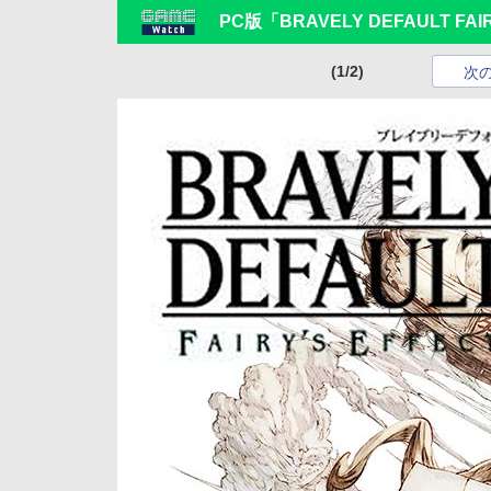
PC版「BRAVELY DEFAULT FA
(1/2)
次