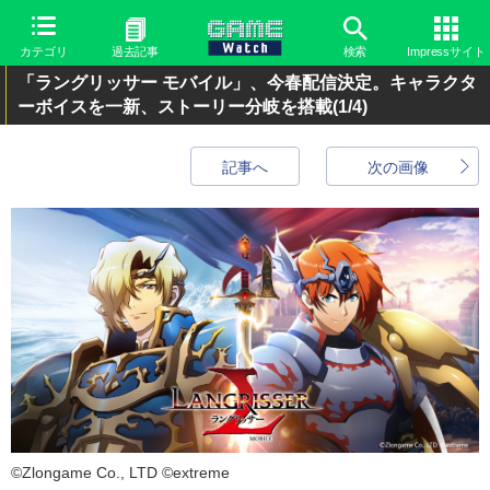
カテゴリ
過去記事
検索
Impressサイト
「ラングリッサー モバイル」、今春配信決定。キャラクタ
ーボイスを一新、ストーリー分岐を搭載
(1/4)
記事へ
次の画像
©Zlongame Co., LTD ©extreme