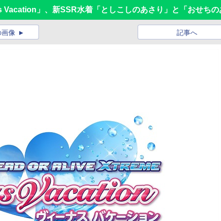
e Venus Vacation」、新SSR水着「としこしのあさり」と「お
の画像
記事へ