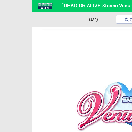
「DEAD OR ALIVE Xtrem
(1/7)
次