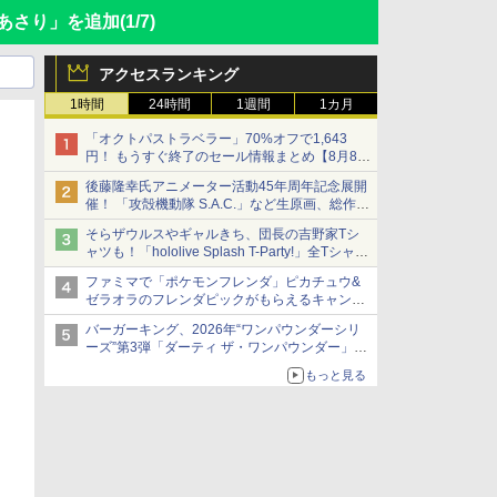
せちのあさり」を追加
(1/7)
アクセスランキング
1時間
24時間
1週間
1カ月
「オクトパストラベラー」70%オフで1,643
円！ もうすぐ終了のセール情報まとめ【8月8日
更新】
後藤隆幸氏アニメーター活動45年周年記念展開
ニンテンドーeショップでは「大神 絶景版」が
催！ 「攻殻機動隊 S.A.C.」など生原画、総作画
67%オフで990円
監督修正が展示
そらザウルスやギャルきち、団長の吉野家Tシ
ャツも！「hololive Splash T-Party!」全Tシャツ
ラインナップ公開＆オンライン販売開始
ファミマで「ポケモンフレンダ」ピカチュウ&
ゼラオラのフレンダピックがもらえるキャンペ
ーン開催！
バーガーキング、2026年“ワンパウンダーシリ
ーズ”第3弾「ダーティ ザ・ワンパウンダー」を
8月7日発売
もっと見る
「特製ガーリックマヨソース」を使用した超大
型チーズバーガー