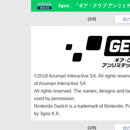
3goo、「ギア・クラブ アンリ
(1/5)
次
©2018 Anuman Interactive SA. All rights rese
of Anuman Interactive SA.
All rights reserved. The names, designs and log
used by permission.
Nintendo Switch is a trademark of Nintendo. Pu
by 3goo K.K.
(1/5)
次