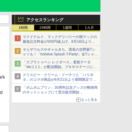
アクセスランキング
1時間
24時間
1週間
1カ月
マクドナルド、マックデリバリーの朝マックの
最低注文料金が500円値上げ。8月18日より
1,500円から受付
そらザウルスやギャルきち、団長の吉野家Tシ
ャツも！「hololive Splash T-Party!」全Tシャツ
ラインナップ公開＆オンライン販売開始
「スプラトゥーン レイダース」更新データ
「Ver.1.1.1」が配信開始。ブキやステージに関
する不具合を修正
クリスピー・クリーム・ドーナツと「ハリポ
ark
タ」のコラボ商品が8月21日より期間限定で発
売
「ポムポムプリン」30周年記念グッズが郵便局
組分け帽子ドーナツなど見た目も楽しい商品が
nd
のネットショップにて受注販売開始
登場
「おもちもちもちクッション」など今年だけの
もっと見る
限定商品が登場