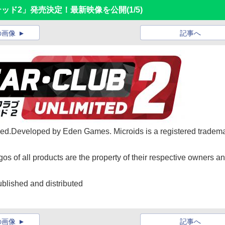
ミテッド2」発売決定！最新映像を公開
(1/5)
の画像
記事へ
rved.Developed by Eden Games. Microids is a registered tradem
os of all products are the property of their respective owners a
blished and distributed
の画像
記事へ