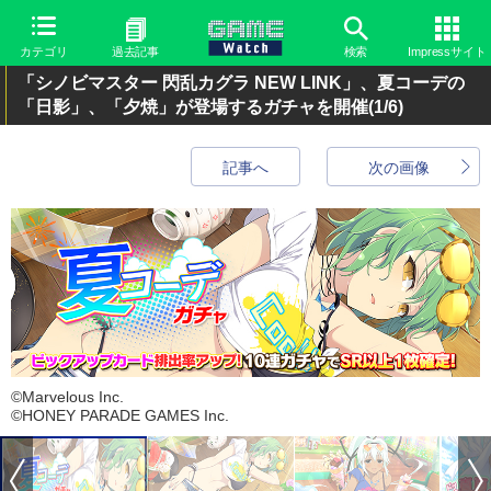
カテゴリ
過去記事
検索
Impressサイト
「シノビマスター 閃乱カグラ NEW LINK」、夏コーデの
「日影」、「夕焼」が登場するガチャを開催
(1/6)
記事へ
次の画像
©Marvelous Inc.
©HONEY PARADE GAMES Inc.