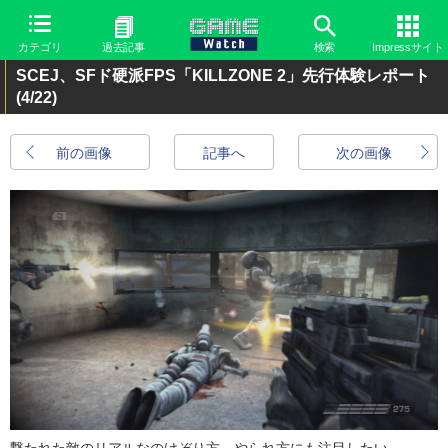
カテゴリ
過去記事
検索
Impressサイト
SCEJ、SFド硬派FPS「KILLZONE 2」先行体験レポート
(4/22)
前の画像
記事へ
次の画像